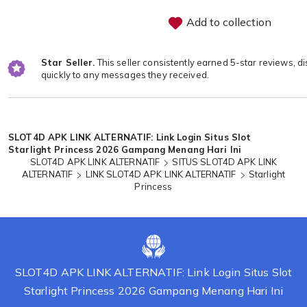
Add to collection
Star Seller.
This seller consistently earned 5-star reviews, d
quickly to any messages they received.
Loading...
SLOT4D APK LINK ALTERNATIF: Link Login Situs Slot
Starlight Princess 2026 Gampang Menang Hari Ini
SLOT4D APK LINK ALTERNATIF
SITUS SLOT4D APK LINK
ALTERNATIF
LINK SLOT4D APK LINK ALTERNATIF
Starlight
Princess
SLOT4D APK LINK ALTERNATIF: Link Login Situs Slot
Starlight Princess 2026 Gampang Menang Hari Ini