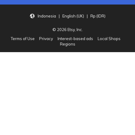
Indonesia | English (UK) | Rp (IDR)
© 2026 Etsy, Inc.
Terms of Use
Privacy
Interest-based ads
Local Shops
Regions