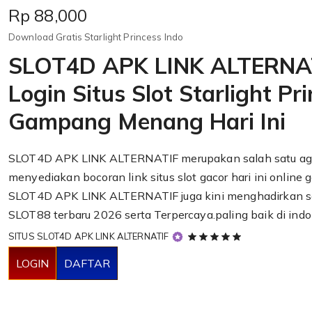
Price:
Rp 88,000
Download Gratis Starlight Princess Indo
SLOT4D APK LINK ALTERNAT
Login Situs Slot Starlight Pr
Gampang Menang Hari Ini
SLOT4D APK LINK ALTERNATIF merupakan salah satu agen
menyediakan bocoran link situs slot gacor hari ini onlin
SLOT4D APK LINK ALTERNATIF juga kini menghadirkan s
SLOT88 terbaru 2026 serta Terpercaya.paling baik di indon
5
SITUS SLOT4D APK LINK ALTERNATIF
out
of
LOGIN
DAFTAR
5
stars