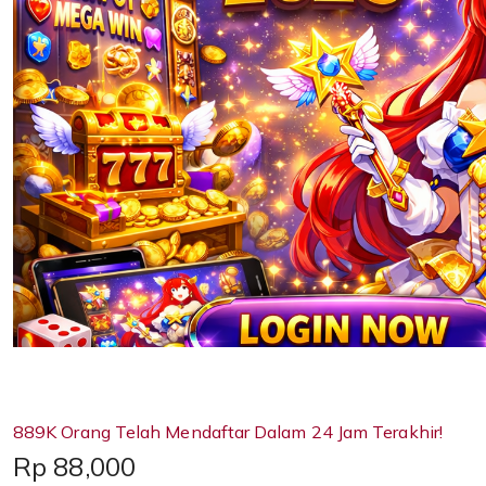
889K Orang Telah Mendaftar Dalam 24 Jam Terakhir!
Price:
Rp 88,000