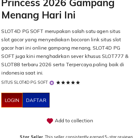
Princess 2026 Gampang
Menang Hari Ini
SLOT4D PG SOFT merupakan salah satu agen situs
slot gacor yang menyediakan bocoran link situs slot
gacor hari ini online gampang menang, SLOT4D PG
SOFT juga kini menghadirkan sever khusus SLOT777 &
SLOT88 terbaru 2026 serta Terpercaya.paling baik di
indonesia saat ini.
5
SITUS SLOT4D PG SOFT
out
of
LOGIN
DAFTAR
5
stars
Add to collection
Star Seller.
This seller consistently earned 5-star reviews,