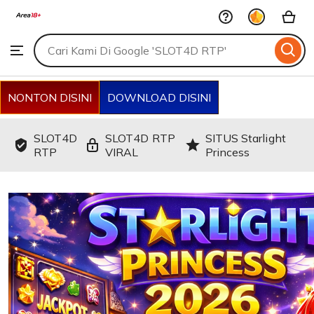
SLOT4D
Skip
RTP
to
Search
Browse
ontent
for
items
or
shops
NONTON DISINI
DOWNLOAD DISINI
SLOT4D
SLOT4D RTP
SITUS Starlight
RTP
VIRAL
Princess