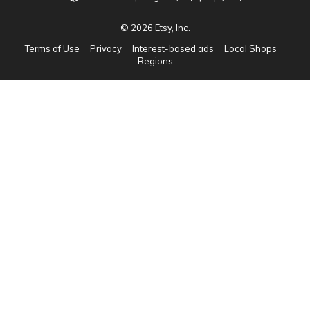
© 2026 Etsy, Inc.
Terms of Use
Privacy
Interest-based ads
Local Shops
Regions