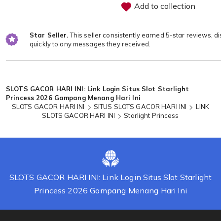
Add to collection
Star Seller.
This seller consistently earned 5-star reviews, d
quickly to any messages they received.
Loading...
SLOTS GACOR HARI INI: Link Login Situs Slot Starlight
Princess 2026 Gampang Menang Hari Ini
SLOTS GACOR HARI INI
SITUS SLOTS GACOR HARI INI
LINK
SLOTS GACOR HARI INI
Starlight Princess
SLOTS GACOR HARI INI: Link Login Situs Slot Starlight
Princess 2026 Gampang Menang Hari Ini