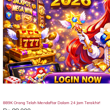
889K Orang Telah Mendaftar Dalam 24 Jam Terakhir!