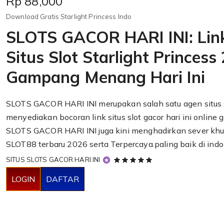
Price:
Rp 88,000
Download Gratis Starlight Princess Indo
SLOTS GACOR HARI INI: Lin
Situs Slot Starlight Princess
Gampang Menang Hari Ini
SLOTS GACOR HARI INI merupakan salah satu agen situs 
menyediakan bocoran link situs slot gacor hari ini onlin
SLOTS GACOR HARI INI juga kini menghadirkan sever kh
SLOT88 terbaru 2026 serta Terpercaya.paling baik di indon
5
SITUS SLOTS GACOR HARI INI
out
of
LOGIN
DAFTAR
5
stars