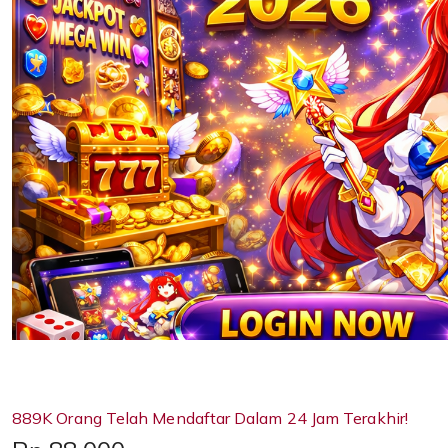
889K Orang Telah Mendaftar Dalam 24 Jam Terakhir!