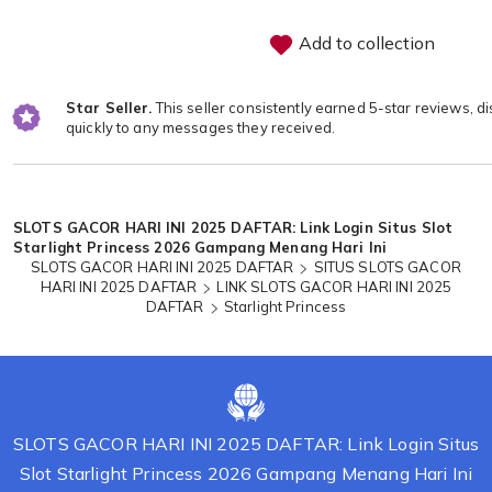
Add to collection
Star Seller.
This seller consistently earned 5-star reviews, d
quickly to any messages they received.
Loading...
SLOTS GACOR HARI INI 2025 DAFTAR: Link Login Situs Slot
Starlight Princess 2026 Gampang Menang Hari Ini
SLOTS GACOR HARI INI 2025 DAFTAR
SITUS SLOTS GACOR
HARI INI 2025 DAFTAR
LINK SLOTS GACOR HARI INI 2025
DAFTAR
Starlight Princess
SLOTS GACOR HARI INI 2025 DAFTAR: Link Login Situs
Slot Starlight Princess 2026 Gampang Menang Hari Ini