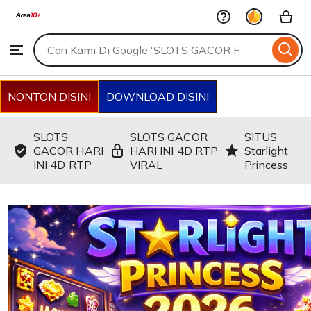
SLOTS
Skip
GACOR
HARI
to
Search
Browse
INI
ontent
for
4D
items
RTP
or
shops
NONTON DISINI
DOWNLOAD DISINI
SLOTS
SLOTS GACOR
SITUS
GACOR HARI
HARI INI 4D RTP
Starlight
INI 4D RTP
VIRAL
Princess