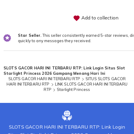
Add to collection
Star Seller.
This seller consistently earned 5-star reviews, d
quickly to any messages they received.
Loading...
SLOTS GACOR HARI INI TERBARU RTP: Link Login Situs Slot
Starlight Princess 2026 Gampang Menang Hari Ini
SLOTS GACOR HARI INI TERBARU RTP
SITUS SLOTS GACOR
HARI INI TERBARU RTP
LINK SLOTS GACOR HARI INI TERBARU
RTP
Starlight Princess
SLOTS GACOR HARI INI TERBARU RTP: Link Login