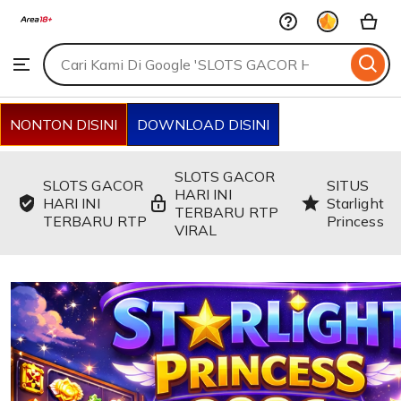
SLOTS
Skip
GACOR
HARI
to
Search
Browse
INI
ontent
for
TERBARU
items
RTP
or
shops
NONTON DISINI
DOWNLOAD DISINI
SLOTS GACOR
SLOTS GACOR
SITUS
HARI INI
HARI INI
Starlight
TERBARU RTP
TERBARU RTP
Princess
VIRAL