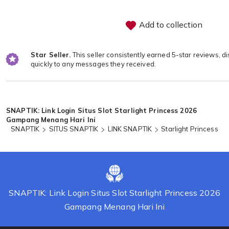
Add to collection
Star Seller.
This seller consistently earned 5-star reviews, d
quickly to any messages they received.
Loading...
SNAPTIK: Link Login Situs Slot Starlight Princess 2026
Gampang Menang Hari Ini
SNAPTIK
SITUS SNAPTIK
LINK SNAPTIK
Starlight Princess
SNAPTIK: Link Login Situs Slot Starlight Princess 2026
Gampang Menang Hari Ini