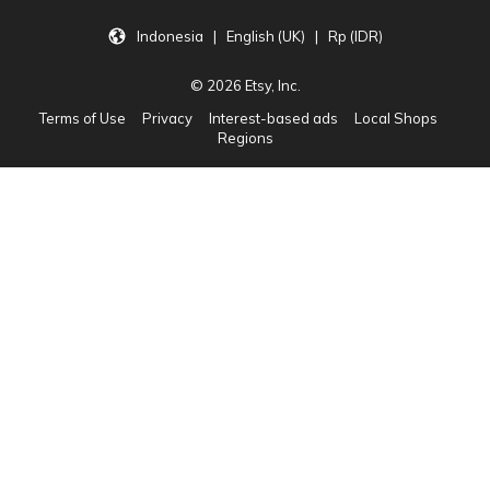
Indonesia | English (UK) | Rp (IDR)
© 2026 Etsy, Inc.
Terms of Use
Privacy
Interest-based ads
Local Shops
Regions