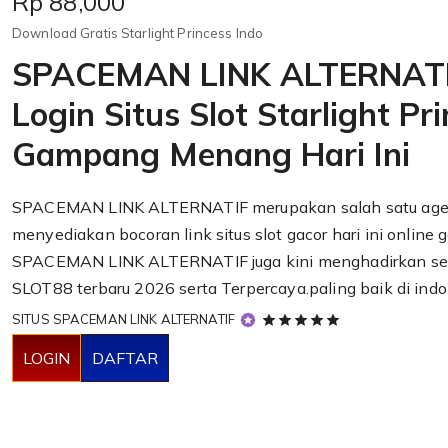
Price:
Rp 88,000
Download Gratis Starlight Princess Indo
SPACEMAN LINK ALTERNATIF
Login Situs Slot Starlight Pr
Gampang Menang Hari Ini
SPACEMAN LINK ALTERNATIF merupakan salah satu agen 
menyediakan bocoran link situs slot gacor hari ini onlin
SPACEMAN LINK ALTERNATIF juga kini menghadirkan se
SLOT88 terbaru 2026 serta Terpercaya.paling baik di indon
5
SITUS SPACEMAN LINK ALTERNATIF
out
of
LOGIN
DAFTAR
5
stars