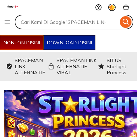
SPACEMAN
Skip
LINK
ALTERNATIF
to
Search
Browse
ontent
for
items
or
shops
NONTON DISINI
DOWNLOAD DISINI
SPACEMAN
SPACEMAN LINK
SITUS
LINK
ALTERNATIF
Starlight
ALTERNATIF
VIRAL
Princess