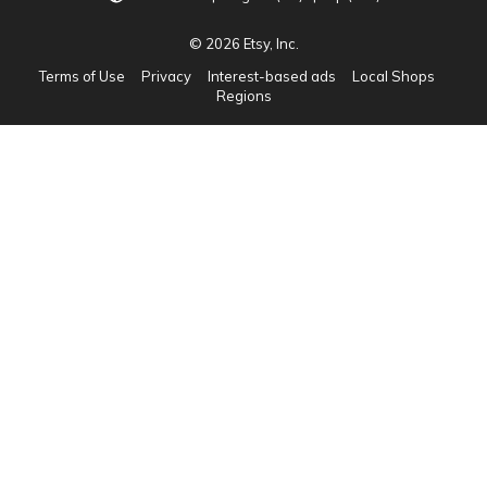
© 2026 Etsy, Inc.
Terms of Use
Privacy
Interest-based ads
Local Shops
Regions