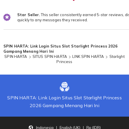
Star Seller.
This seller consistently earned 5-star reviews, d
quickly to any messages they received.
Loading...
SPIN HARTA: Link Login Situs Slot Starlight Princess 2026
Gampang Menang Hari Ini
SPIN HARTA
SITUS SPIN HARTA
LINK SPIN HARTA
Starlight
Princess
SPIN HARTA: Link Login Situs Slot Starlight Princess
2026 Gampang Menang Hari Ini
Indonesia | English (UK) | Rp (IDR)