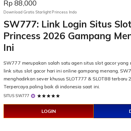
Price:
Rp 88,000
Download Gratis Starlight Princess Indo
SW777: Link Login Situs Slot
Princess 2026 Gampang Men
Ini
SW777 merupakan salah satu agen situs slot gacor yang
link situs slot gacor hari ini online gampang menang, SW7
menghadirkan sever khusus SLOT777 & SLOT88 terbaru 2
Terpercaya.paling baik di indonesia saat ini.
5
SITUS SW777
out
of
LOGIN
5
stars