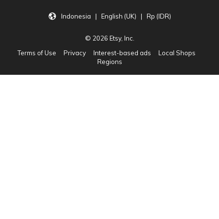
Indonesia | English (UK) | Rp (IDR)
© 2026 Etsy, Inc.
Terms of Use
Privacy
Interest-based ads
Local Shops
Regions