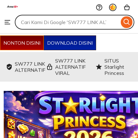
SW777
Skip
LINK
ALTERNATIF
to
Search
Browse
ontent
for
items
or
shops
NONTON DISINI
DOWNLOAD DISINI
SW777 LINK
SITUS
SW777 LINK
ALTERNATIF
Starlight
ALTERNATIF
VIRAL
Princess