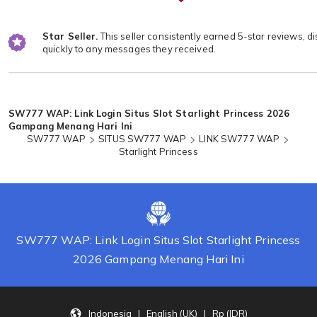
Star Seller.
This seller consistently earned 5-star reviews, d
quickly to any messages they received.
Loading...
SW777 WAP: Link Login Situs Slot Starlight Princess 2026
Gampang Menang Hari Ini
SW777 WAP
SITUS SW777 WAP
LINK SW777 WAP
Starlight Princess
SW777 WAP: Link Login Situs Slot Starlight Princess
2026 Gampang Menang Hari Ini
Indonesia | English (UK) | Rp (IDR)