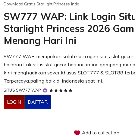
Download Gratis Starlight Princess Indo
SW777 WAP: Link Login Situ
Starlight Princess 2026 Ga
Menang Hari Ini
SW777 WAP merupakan salah satu agen situs slot gaco
bocoran link situs slot gacor hari ini online gampang m
kini menghadirkan sever khusus SLOT777 & SLOT88 terba
Terpercaya.paling baik di indonesia saat ini.
5
SITUS SW777 WAP
out
of
LOGIN
DAFTAR
5
stars
Add to collection