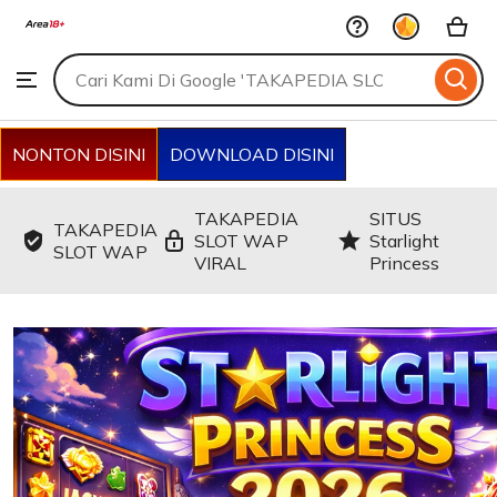
TAKAPEDIA
Skip
SLOT
WAP
to
Search
Browse
ontent
for
items
or
shops
NONTON DISINI
DOWNLOAD DISINI
TAKAPEDIA
SITUS
TAKAPEDIA
SLOT WAP
Starlight
SLOT WAP
VIRAL
Princess