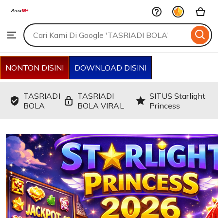
TASRIADI
Skip
BOLA
to
Search
Browse
ontent
for
items
or
shops
NONTON DISINI
DOWNLOAD DISINI
TASRIADI
TASRIADI
SITUS Starlight
BOLA
BOLA VIRAL
Princess