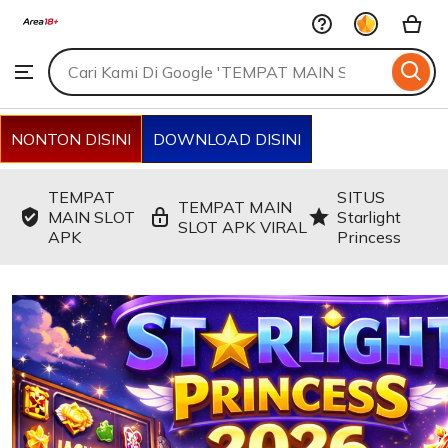
TEMPAT
Skip
MAIN
SLOT
to
Search
Browse
APK
ontent
for
items
or
shops
NONTON DISINI
DOWNLOAD DISINI
TEMPAT
SITUS
TEMPAT MAIN
MAIN SLOT
Starlight
SLOT APK VIRAL
APK
Princess