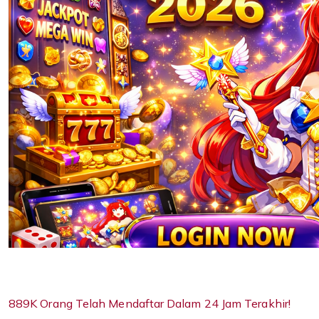
889K Orang Telah Mendaftar Dalam 24 Jam Terakhir!