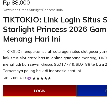
Price:
Rp 88,000
Download Gratis Starlight Princess Indo
TIKTOKIO: Link Login Situs S
Starlight Princess 2026 Ga
Menang Hari Ini
TIKTOKIO merupakan salah satu agen situs slot gacor y
link situs slot gacor hari ini online gampang menang, TIKT
menghadirkan sever khusus SLOT777 & SLOT88 terbaru 2
Terpercaya.paling baik di indonesia saat ini.
5
SITUS TIKTOKIO
out
of
LOGIN
5
stars