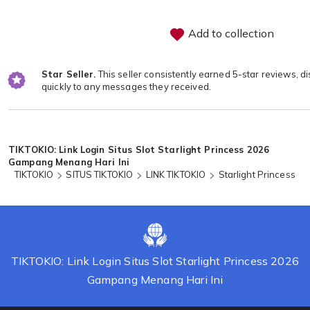
Add to collection
Star Seller.
This seller consistently earned 5-star reviews, d
quickly to any messages they received.
Loading...
TIKTOKIO: Link Login Situs Slot Starlight Princess 2026
Gampang Menang Hari Ini
TIKTOKIO
SITUS TIKTOKIO
LINK TIKTOKIO
Starlight Princess
TIKTOKIO: Link Login Situs Slot Starlight Princess 2026
Gampang Menang Hari Ini