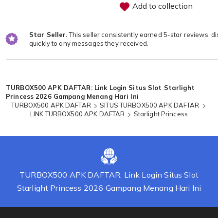
Add to collection
Star Seller.
This seller consistently earned 5-star reviews, d
quickly to any messages they received.
Loading...
TURBOX500 APK DAFTAR: Link Login Situs Slot Starlight
Princess 2026 Gampang Menang Hari Ini
TURBOX500 APK DAFTAR
SITUS TURBOX500 APK DAFTAR
LINK TURBOX500 APK DAFTAR
Starlight Princess
TURBOX500 APK DAFTAR: Link Login Situs Slot
Starlight Princess 2026 Gampang Menang Hari Ini