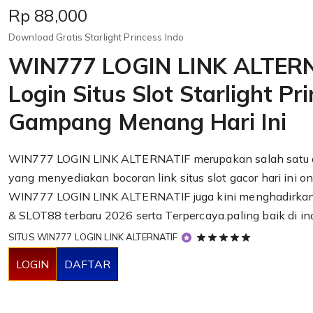
Price:
Rp 88,000
Download Gratis Starlight Princess Indo
WIN777 LOGIN LINK ALTERN
Login Situs Slot Starlight Pr
Gampang Menang Hari Ini
WIN777 LOGIN LINK ALTERNATIF merupakan salah satu ag
yang menyediakan bocoran link situs slot gacor hari ini
WIN777 LOGIN LINK ALTERNATIF juga kini menghadirka
& SLOT88 terbaru 2026 serta Terpercaya.paling baik di ind
5
SITUS WIN777 LOGIN LINK ALTERNATIF
out
of
LOGIN
DAFTAR
5
stars