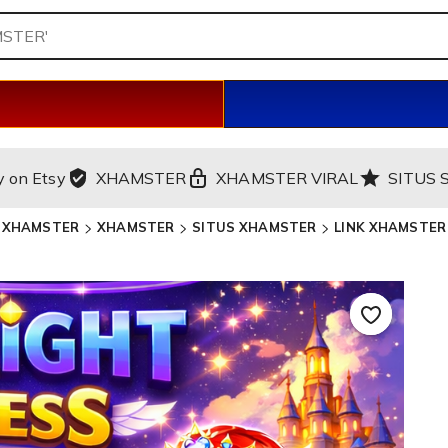
y on Etsy
XHAMSTER
XHAMSTER VIRAL
SITUS S
XHAMSTER
XHAMSTER
SITUS XHAMSTER
LINK XHAMSTER