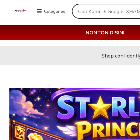
Skip
Search
XHAMSTER
to
Categories
for
Content
items
or
shops
NONTON DISINI
Shop confidentl