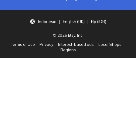
Indonesia | English (UK) | Rp (IDR)
© 2026 Etsy, Inc.
Terms of Use
Privacy
Interest-based ads
Local Shops
Regions